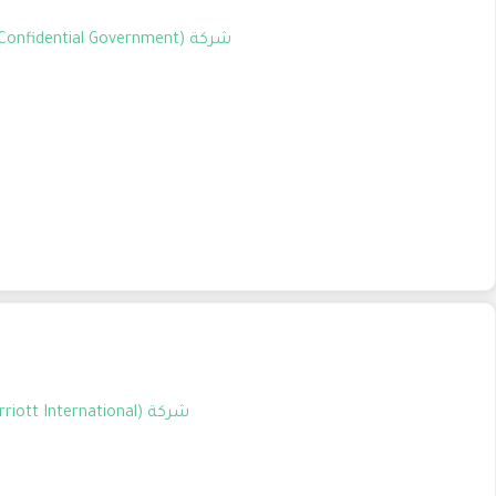
شركة (Confidential Government) تعلن عن توافر وظيفة شاغرة بمسمى (Executive Secretary) للعمل في الشرقية الدمام السعودية.
شركة (Marriott International) تعلن عن توافر وظيفة شاغرة بمسمى (Receptionist) للعمل في الرياض الرياض السعودية.