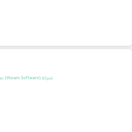
شركة (Veeam Software) تعلن عن توافر وظيفة شاغرة بمسمى (Service Desk Analyst) للعمل في الرياض الرياض السعودية.