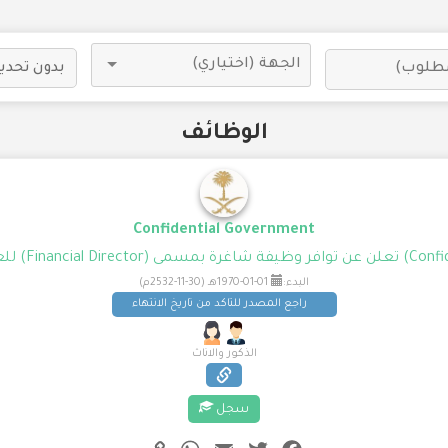
الوظائف
Confidential Government
البدء:
01-01-1970هـ (30-11-2532م)
راجع المصدر للتاكد من تاريخ الانتهاء
الذكور والاناث
سجل