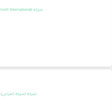
شركة (Marriott International) تعلن عن توافر وظيفة شاغرة بمسمى (Receptionist) للعمل في الرياض الرياض السعودية.
شركة (شركة المراعي) تعلن عن توافر وظ