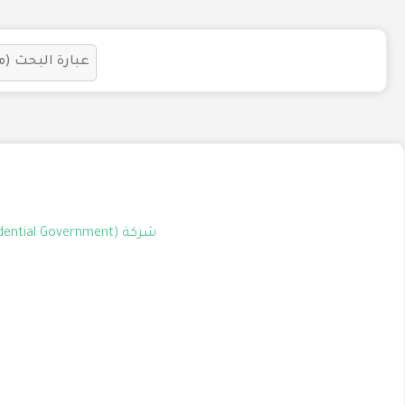
شركة (Confidential Government) تعلن عن توافر وظيفة شاغرة بمسمى (Financial Director) للعمل في الرياض السعودية.