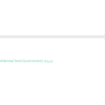
شركة (Confidential Semi-Government) تعلن عن توافر وظيفة شاغرة بمسمى (Human Resources Specialist) للعمل في الرياض السعودية.