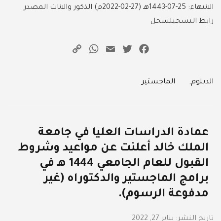
الانتهاء: 25-07-1443هـ (27-02-2022م) الذكور والاناث المصدر
رابط التسجيلسجل
WhatsApp
Copy
Email
Twitter
Facebook
Link
Categories
الدبلوم
,
الماجستير
عمادة الدراسات العليا في جامعة
الملك خالد أعلنت عن مواعيد وشروط
القبول للعام الجامعي 1444 هـ في
برامج الماجستير والدكتوراه (غير
مدفوعة الرسوم).
تاريخ النشر:
يناير 27, 2022