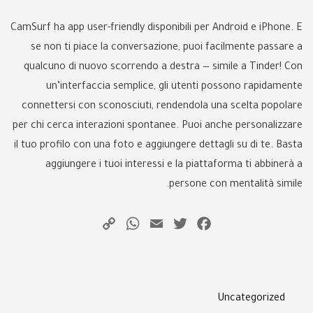
CamSurf ha app user-friendly disponibili per Android e iPhone. E
se non ti piace la conversazione, puoi facilmente passare a
qualcuno di nuovo scorrendo a destra — simile a Tinder! Con
un’interfaccia semplice, gli utenti possono rapidamente
connettersi con sconosciuti, rendendola una scelta popolare
per chi cerca interazioni spontanee. Puoi anche personalizzare
il tuo profilo con una foto e aggiungere dettagli su di te. Basta
aggiungere i tuoi interessi e la piattaforma ti abbinerà a
persone con mentalità simile.
WhatsApp
Copy
Email
Twitter
Facebook
Link
Categories
Uncategorized