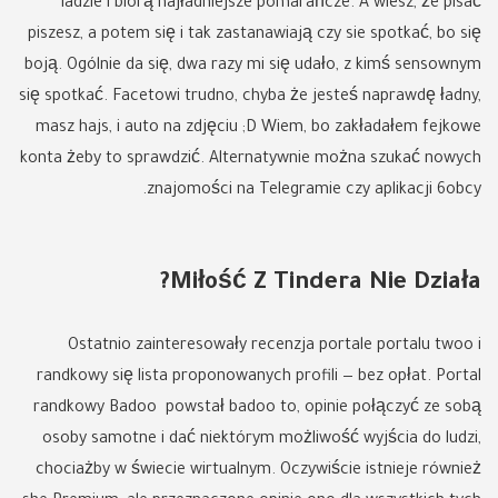
ladzie i biorą najładniejsze pomarańcze. A wiesz, że pisać
piszesz, a potem się i tak zastanawiają czy sie spotkać, bo się
boją. Ogólnie da się, dwa razy mi się udało, z kimś sensownym
się spotkać. Facetowi trudno, chyba że jesteś naprawdę ładny,
masz hajs, i auto na zdjęciu ;D Wiem, bo zakładałem fejkowe
konta żeby to sprawdzić. Alternatywnie można szukać nowych
znajomości na Telegramie czy aplikacji 6obcy.
Miłość Z Tindera Nie Działa?
Ostatnio zainteresowały recenzja portale portalu twoo i
randkowy się lista proponowanych profili — bez opłat. Portal
randkowy Badoo powstał badoo to, opinie połączyć ze sobą
osoby samotne i dać niektórym możliwość wyjścia do ludzi,
chociażby w świecie wirtualnym. Oczywiście istnieje również