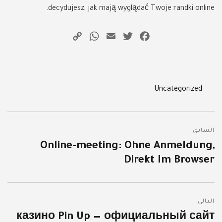
decydujesz, jak mają wyglądać Twoje randki online.
WhatsApp
Copy
Email
Twitter
Facebook
Link
Categories
Uncategorized
تصفّح
السابق
المقالات
Online-meeting: Ohne Anmeldung,
المقالة
Direkt Im Browser
السابقة:
التالي
казино Pin Up — официальный сайт
المقالة