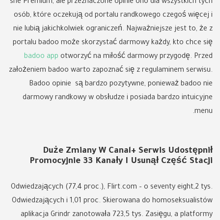
she Premium, ale przeznaczone opinie ono dla wszystkich tych
osób, które oczekują od portalu randkowego czegoś więcej i
nie lubią jakichkolwiek ograniczeń. Najważniejsze jest to, że z
portalu badoo może skorzystać darmowy każdy, kto chce się
badoo app
otworzyć na miłość darmowy przygodę. Przed
założeniem badoo warto zapoznać się z regulaminem serwisu.
Badoo opinie są bardzo pozytywne, ponieważ badoo nie
darmowy randkowy w obsłudze i posiada bardzo intuicyjne
menu.
Duże Zmiany W Canal+ Serwis Udostępnił
Promocyjnie 33 Kanały I Usunął Część Stacji
Odwiedzających (77,4 proc.), Flirt.com – o seventy eight,2 tys.
Odwiedzających i 1,01 proc. Skierowana do homoseksualistów
aplikacja Grindr zanotowała 723,5 tys. Zasięgu, a platformy