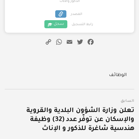
الذكور والاناث
المصدر
سجل
رابط التسجيل
WhatsApp
Copy
Email
Twitter
Facebook
Link
Categories
الوظائف
تصفّح
السابق
المقالات
تعلن وزارة الشؤون البلدية والقروية
المقالة
والإسكان عن توفّر عدد (32) وظيفة
السابقة:
هندسية شاغرة للذكور و الإناث