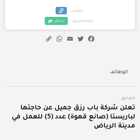
المصدر
سجل
رابط التسجيل
WhatsApp
Copy
Email
Twitter
Facebook
Link
Categories
الوظائف
تصفّح
السابق
المقالات
تعلن شركة باب رزق جميل عن حاجتها
المقالة
لباريستا (صانع قهوة) عدد (5) للعمل في
السابقة:
مدينة الرياض