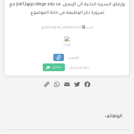
وإرفاق السيرة الذاتية الى الإيميل: Job12@jicollege.edu.sa مع
ضرورة ذكر الوظيفة في خانة الموضوع.
البدء:
07-01-1443هـ (16-08-2021م)
الاناث
المصدر
سجل
رابط التسجيل
WhatsApp
Copy
Email
Twitter
Facebook
Link
Categories
الوظائف