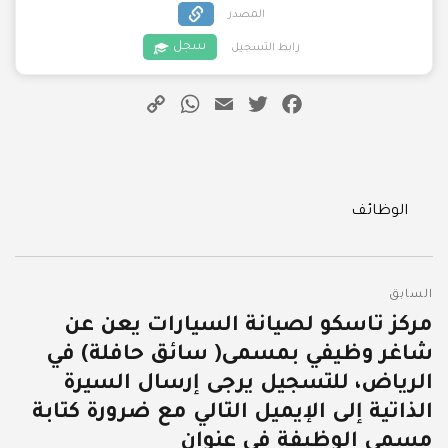
المصدر
سجل
رابط التسجيل
WhatsApp
Copy
Email
Twitter
Facebook
Link
Categories
الوظائف
تصفّح
السابق
المقالات
مركز تاسكو لصيانة السيارات يعن عن
المقالة
شاغر وظيفي بمسمى( سائق حافلة) في
السابقة:
الرياض، للتسجيل يرجى إرسال السيرة
الذاتية إلى الإيميل التالي مع ضرورة كتابة
مسمى الوظيفة في عنوان