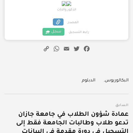
الذكور والاناث
المصدر
سجل
رابط التسجيل
WhatsApp
Copy
Email
Twitter
Facebook
Link
Categories
البكالوريوس
,
الدبلوم
تصفّح
السابق
المقالات
عمادة شؤون الطلاب في جامعة جازان
المقالة
تدعو طلاب وطالبات الجامعة فقط إلى
السابقة:
التسجيل في دورة مقدمة في البيانات