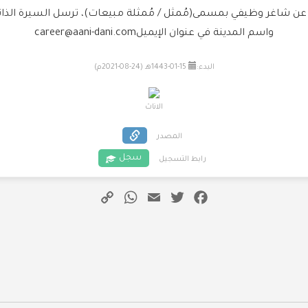
ن عن شاغر وظيفي بمسمى(مُمثل / مُمثلة مبيعات)، ترسل السيرة الذ
واسم المدينة في عنوان الإيميلcareer@aani-dani.com
البدء:
15-01-1443هـ (24-08-2021م)
الاناث
المصدر
سجل
رابط التسجيل
WhatsApp
Copy
Email
Twitter
Facebook
Link