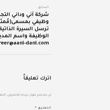
تصفّح
السابق
المقالات
شركة آني وداني التج
المقالة
وظيفي بمسمى(مُمثل 
السابقة:
ترسل السيرة الذاتي
الوظيفة واسم المدين
reer@aani-dani.com
اترك تعليقاً
لن يتم نشر عنوان بريدك الإلكتروني.
الحقو
*
التعليق