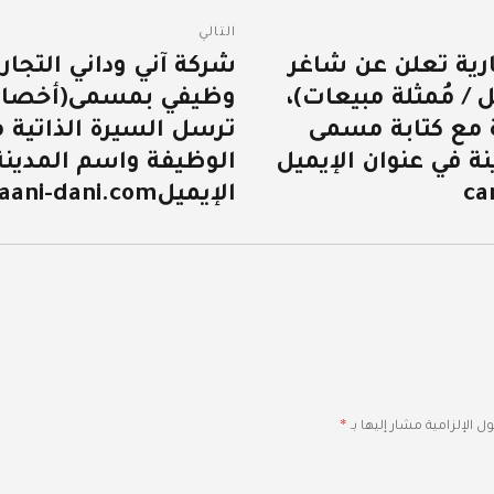
التالي
ارية تعلن عن شاغر
شركة آني وداني التجار
المقالة
/ مُمثلة مبيعات)،
وظيفي بمسمى(أخصائي
التالية:
ة مع كتابة مسمى
ترسل السيرة الذاتية 
ة في عنوان الإيميل
الوظيفة واسم المدينة
ca
الإيميلcareer@aani-dani.com
*
ل الإلزامية مشار إليها بـ