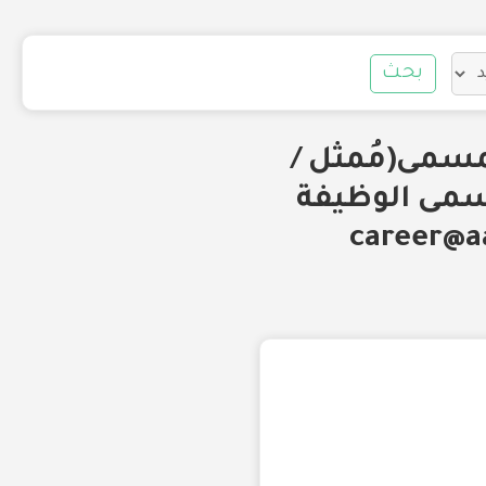
بحث
مسمى(مُمثل /
مسمى الوظيفة