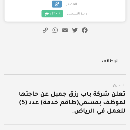
المصدر
سجل
رابط التسجيل
WhatsApp
Copy
Email
Twitter
Facebook
Link
Categories
الوظائف
تصفّح
السابق
المقالات
تعلن شركة باب رزق جميل عن حاجتها
المقالة
لموظف بمسمى(طاقم خدمة) عدد (5)
السابقة:
للعمل في الرياض.