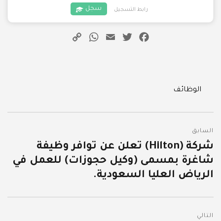
سجل
رابط التسجيل
WhatsApp
Copy
Email
Twitter
Facebook
Link
Categories
الوظائف
تصفّح
السابق
المقالات
شركة (Hilton) تعلن عن توافر وظيفة
المقالة
شاغرة بمسمى (وكيل حجوزات) للعمل في
السابقة:
الرياض العليا السعودية.
التالي