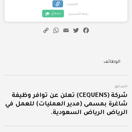
المصدر
سجل
رابط التسجيل
WhatsApp
Copy
Email
Twitter
Facebook
Link
Categories
الوظائف
تصفّح
السابق
المقالات
شركة (CEQUENS) تعلن عن توافر وظيفة
المقالة
شاغرة بمسمى (مدير العمليات) للعمل في
السابقة:
الرياض الرياض السعودية.