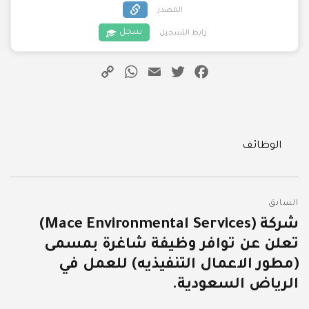
المصدر
سجل
رابط التسجيل
WhatsApp
Copy
Email
Twitter
Facebook
Link
Categories
الوظائف
تصفّح
السابق
المقالات
شركة (Mace Environmental Services)
المقالة
تعلن عن توافر وظيفة شاغرة بمسمى
السابقة:
(مطور الاعمال التنفيذيه) للعمل في
الرياض السعودية.