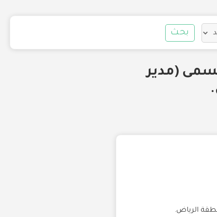
بحث
 بمسمى (مدير