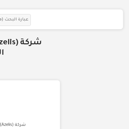
ا
شركة (Azelis) تعلن عن توافر وظيفة شاغرة بمسمى (مدير المبيعات) للعمل في منطقة الرياض.