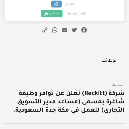
المصدر
سجل
رابط التسجيل
WhatsApp
Copy
Email
Twitter
Facebook
Link
Categories
الوظائف
تصفّح
السابق
المقالات
شركة (Reckitt) تعلن عن توافر وظيفة
المقالة
شاغرة بمسمى (مساعد مدير التسويق
السابقة:
التجاري) للعمل في مكة جدة السعودية.