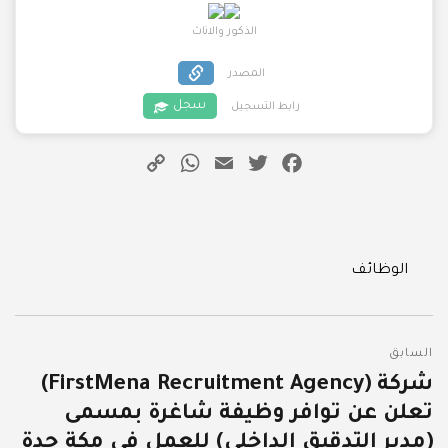
الذكور والاناث
المصدر
سجل
رابط التسجيل
WhatsApp
Copy
Email
Twitter
Facebook
Link
Categories
الوظائف
تصفّح
السابق
المقالات
شركة (FirstMena Recruitment Agency)
المقالة
تعلن عن توافر وظيفة شاغرة بمسمى
السابقة:
(مدير التدقيق الداخلي) للعمل في مكة جدة