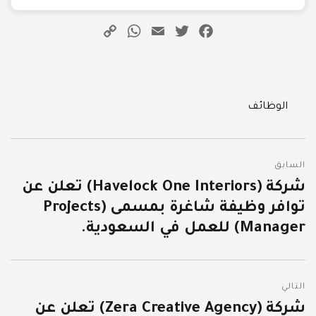
WhatsApp
Copy
Email
Twitter
Facebook
Link
Categories
الوظائف
تصفّح
السابق
المقالات
شركة (Havelock One Interiors) تعلن عن
المقالة
توافر وظيفة شاغرة بمسمى (Projects
السابقة:
Manager) للعمل في السعودية.
التالي
شركة (Zera Creative Agency) تعلن عن
المقالة