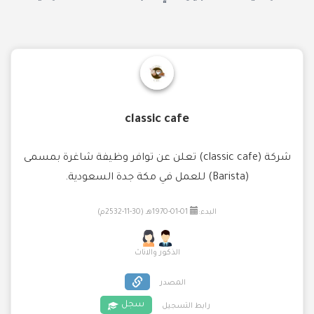
classic cafe
شركة (classic cafe) تعلن عن توافر وظيفة شاغرة بمسمى
(Barista) للعمل في مكة جدة السعودية.
البدء:
01-01-1970هـ (30-11-2532م)
الذكور والاناث
المصدر
سجل
رابط التسجيل