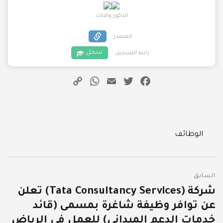
الذكور والاناث
المصدر
سجل
رابط التسجيل
WhatsApp
Copy
Email
Twitter
Facebook
Link
Categories
الوظائف
تصفّح
السابق
المقالات
شركة (Tata Consultancy Services) تعلن
المقالة
عن توافر وظيفة شاغرة بمسمى (قائد
السابقة:
خدمات الدعم الميداني) للعمل في الرياض