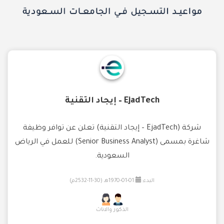
EjadTech – إيجاد التقنية
شركة (EjadTech – إيجاد التقنية) تعلن عن توافر وظيفة
شاغرة بمسمى (Senior Business Analyst) للعمل في الرياض
السعودية.
البدء:
01-01-1970هـ (30-11-2532م)
الذكور والاناث