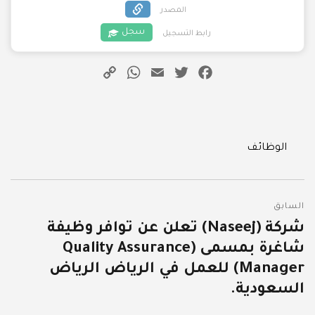
المصدر
سجل
رابط التسجيل
WhatsApp
Copy
Email
Twitter
Facebook
Link
Categories
الوظائف
تصفّح
السابق
المقالات
شركة (Naseej) تعلن عن توافر وظيفة
المقالة
شاغرة بمسمى (Quality Assurance
السابقة:
Manager) للعمل في الرياض الرياض
السعودية.