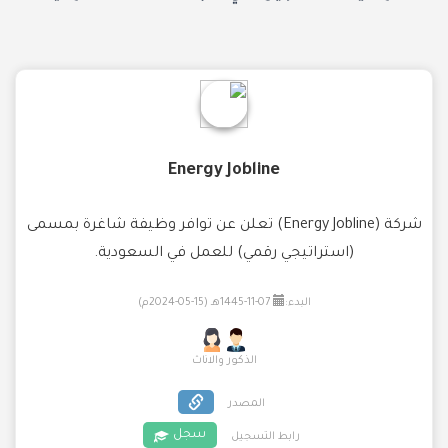
Energy Jobline
شركة (Energy Jobline) تعلن عن توافر وظيفة شاغرة بمسمى
(استراتيجي رقمي) للعمل في السعودية.
البدء:
07-11-1445هـ (15-05-2024م)
الذكور والاناث
المصدر
سجل
رابط التسجيل