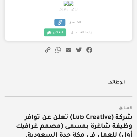
الذكور والاناث
المصدر
سجل
رابط التسجيل
WhatsApp
Copy
Email
Twitter
Facebook
Link
Categories
الوظائف
تصفّح
السابق
المقالات
شركة (Lub Creative) تعلن عن توافر
المقالة
وظيفة شاغرة بمسمى (مصمم غرافيك
السابقة:
أول) للعمل في مكة جدة السعودية.