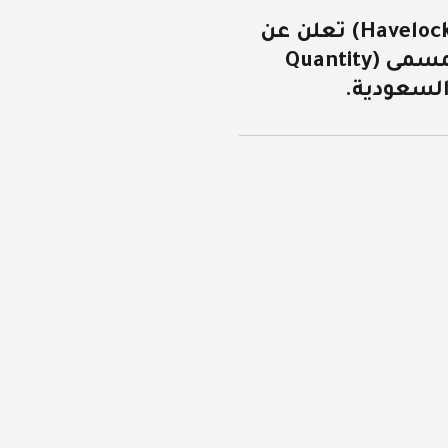
شركة (Havelock One Interiors) تعلن عن
توافر وظيفة شاغرة بمسمى (Quantity