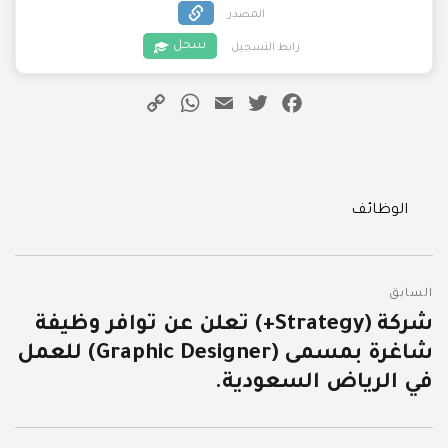
المصدر
سجل
رابط التسجيل
WhatsApp
Copy
Email
Twitter
Facebook
Link
Categories
الوظائف
تصفّح
السابق
المقالات
شركة (Strategy+) تعلن عن توافر وظيفة
المقالة
شاغرة بمسمى (Graphic Designer) للعمل
السابقة:
في الرياض السعودية.