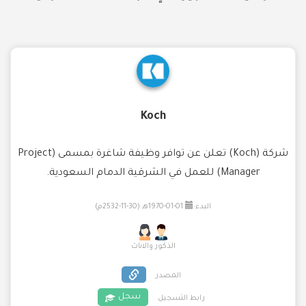
Koch
شركة (Koch) تعلن عن توافر وظيفة شاغرة بمسمى (Project
Manager) للعمل في الشرقية الدمام السعودية.
البدء:
01-01-1970هـ (30-11-2532م)
الذكور والاناث
المصدر
سجل
رابط التسجيل