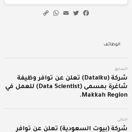
WhatsApp
Copy
Email
Twitter
Facebook
Link
Categories
الوظائف
تصفّح
السابق
المقالات
شركة (Dataiku) تعلن عن توافر وظيفة
المقالة
شاغرة بمسمى (Data Scientist) للعمل في
السابقة:
Makkah Region.
التالي
شركة (بيوت السعودية) تعلن عن توافر
المقالة