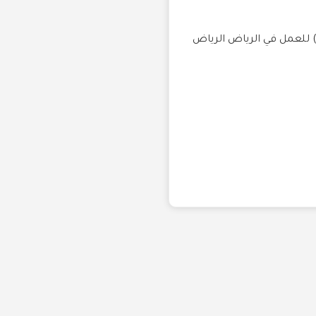
ركة (Med Market Agency) تعلن عن توافر وظيفة شاغرة بمسمى (Administrative Coordinator) للعمل في الرياض الرياض