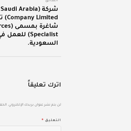
السابق
المقالات
شركة (udi Arabia
المقالة
ited
السابقة:
شاغرة 
Specialist) لل
السعودية.
اترك تعليقاً
لن يتم نشر عنوان بريدك الإلكتروني.
الحقو
*
التعليق