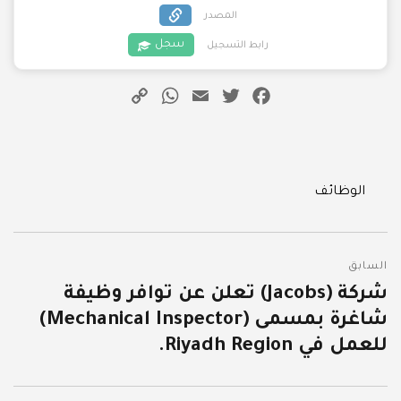
المصدر
سجل
رابط التسجيل
WhatsApp
Copy
Email
Twitter
Facebook
Link
Categories
الوظائف
تصفّح
السابق
المقالات
شركة (Jacobs) تعلن عن توافر وظيفة
المقالة
شاغرة بمسمى (Mechanical Inspector)
السابقة:
للعمل في Riyadh Region.