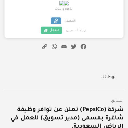
الذكور والاناث
المصدر
سجل
رابط التسجيل
WhatsApp
Copy
Email
Twitter
Facebook
Link
Categories
الوظائف
تصفّح
السابق
المقالات
شركة (PepsiCo) تعلن عن توافر وظيفة
المقالة
شاغرة بمسمى (مدير تسويق) للعمل في
السابقة:
الرياض السعودية.