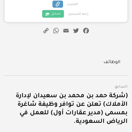
المصدر
سجل
رابط التسجيل
WhatsApp
Copy
Email
Twitter
Facebook
Link
Categories
الوظائف
تصفّح
السابق
المقالات
(شركة حمد بن محمد بن سعيدان لإدارة
المقالة
الأملاك) تعلن عن توافر وظيفة شاغرة
السابقة:
بمسمى (مدير عقارات أول) للعمل في
الرياض السعودية.