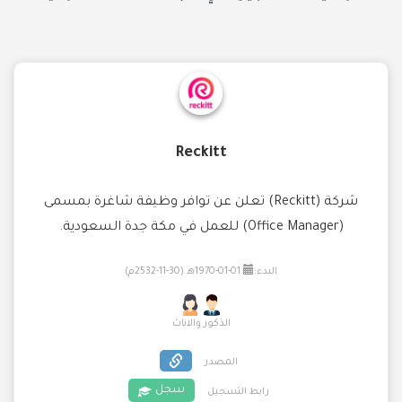
Reckitt
شركة (Reckitt) تعلن عن توافر وظيفة شاغرة بمسمى
(Office Manager) للعمل في مكة جدة السعودية.
البدء:
01-01-1970هـ (30-11-2532م)
الذكور والاناث
المصدر
سجل
رابط التسجيل