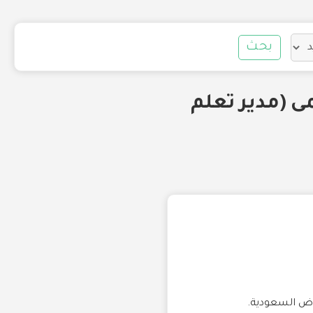
بحث
سمى (مدير تعلم