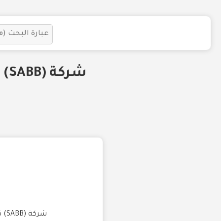
شر
شركة (SABB) تعلن عن توافر وظيفة شاغرة بمسمى (مدير تعلم أول) للعمل في الرياض السعودية.