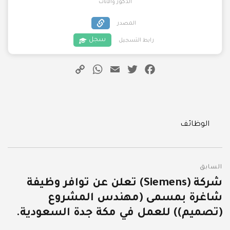
الذكور والاناث
المصدر
سجل
رابط التسجيل
WhatsApp
Copy
Email
Twitter
Facebook
Link
Categories
الوظائف
تصفّح
السابق
المقالات
شركة (Siemens) تعلن عن توافر وظيفة
المقالة
شاغرة بمسمى (مهندس المشروع
السابقة:
(تصميم)) للعمل في مكة جدة السعودية.