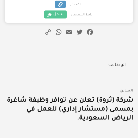
المصدر
سجل
رابط التسجيل
WhatsApp
Copy
Email
Twitter
Facebook
Link
Categories
الوظائف
تصفّح
السابق
المقالات
شركة (ثروة) تعلن عن توافر وظيفة شاغرة
المقالة
بمسمى (مستشار إداري) للعمل في
السابقة:
الرياض السعودية.