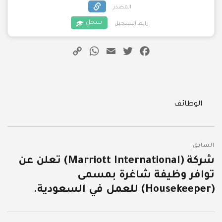
المصدر
سجل
رابط التسجيل
WhatsApp
Copy
Email
Twitter
Facebook
Link
Categories
الوظائف
تصفّح
السابق
المقالات
شركة (Marriott International) تعلن عن
المقالة
توافر وظيفة شاغرة بمسمى
السابقة:
(Housekeeper) للعمل في السعودية.