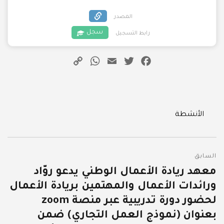
المصدر
سجل
رابط التسجيل
WhatsApp
Copy
Email
Twitter
Facebook
Link
Categories
الأنشطة
تصفّح
السابق
المقالات
معهد ريادة الأعمال الوطني يدعو روّاد
المقالة
ورائدات الأعمال والمهتمين بريادة الأعمال
السابقة:
لحضور دورة تدريبية عبر منصة zoom
بعنوان (نموذج العمل التجاري) ضمن