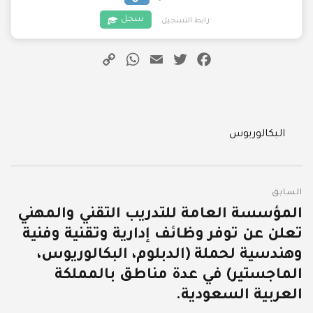
سجل
رابط التسجيل
WhatsApp
Copy
Email
Twitter
Facebook
Link
Categories
البكالوريوس
تصفّح
السابق
المقالات
المؤسسة العامة للتدريب التقني والمهني
المقالة
تعلن عن توفر وظائف إدارية وتقنية وفنية
السابقة:
وهندسية لحملة (الدبلوم، البكالوريوس،
الماجستير) في عدة مناطق بالمملكة
العربية السعودية.