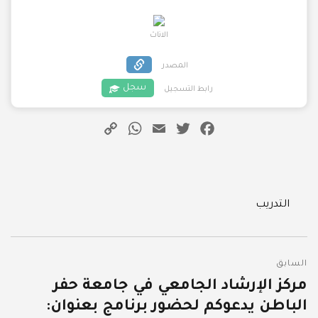
الاناث
المصدر
سجل
رابط التسجيل
WhatsApp
Copy
Email
Twitter
Facebook
Link
Categories
التدريب
تصفّح
السابق
المقالات
مركز الإرشاد الجامعي في جامعة حفر
المقالة
الباطن يدعوكم لحضور برنامج بعنوان:
السابقة: