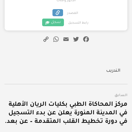
الذكور والاناث
المصدر
سجل
رابط التسجيل
WhatsApp
Copy
Email
Twitter
Facebook
Link
Categories
التدريب
تصفّح
السابق
المقالات
مركز المحاكاة الطبي بكليات الريان الأهلية
المقالة
في المدينة المنورة يعلن عن بدء التسجيل
السابقة:
في دورة تخطيط القلب المتقدمة – عن بعد.