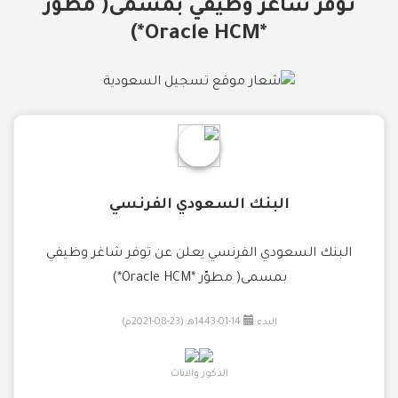
توفر شاغر وظيفي بمسمى( مطوّر
*Oracle HCM*)
البنك السعودي الفرنسي
البنك السعودي الفرنسي يعلن عن توفر شاغر وظيفي
بمسمى( مطوّر *Oracle HCM*)
البدء:
14-01-1443هـ (23-08-2021م)
الذكور والاناث