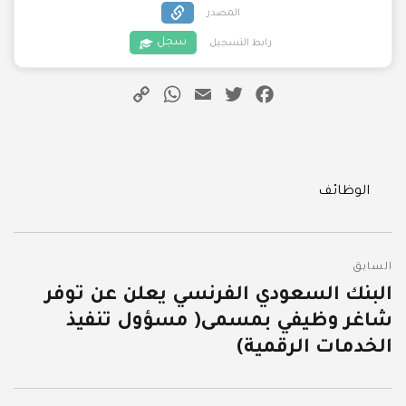
المصدر
سجل
رابط التسجيل
WhatsApp
Copy
Email
Twitter
Facebook
Link
Categories
الوظائف
تصفّح
السابق
المقالات
البنك السعودي الفرنسي يعلن عن توفر
المقالة
شاغر وظيفي بمسمى( مسؤول تنفيذ
السابقة:
الخدمات الرقمية)