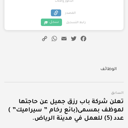
الذكور والاناث
المصدر
سجل
رابط التسجيل
WhatsApp
Copy
Email
Twitter
Facebook
Link
Categories
الوظائف
تصفّح
السابق
المقالات
تعلن شركة باب رزق جميل عن حاجتها
المقالة
لموظف بمسمى(بائع رخام ” سيراميك” )
السابقة:
عدد (5) للعمل في مدينة الرياض.