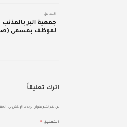
تصفّح
السابق
المقالات
جمعية البر بالمذنب 
المقالة
لموظف بمسمى (صيدل
السابقة:
اترك تعليقاً
لن يتم نشر عنوان بريدك الإلكتروني.
الحقو
*
التعليق