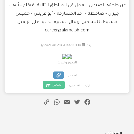
عن حاجتها لصيدلي للعمل في المناطق التالية: فيفاء – أبها –
جيزان – صامطة – احد المسارحة – أبو عريش – خميس
مشيط، للتسجيل ارسال السيرة الذاتية على الإيميل
career@alamalph.com
البدء:
14-01-1443هـ (23-08-2021م)
الذكور والاناث
المصدر
سجل
رابط التسجيل
WhatsApp
Copy
Email
Twitter
Facebook
Link