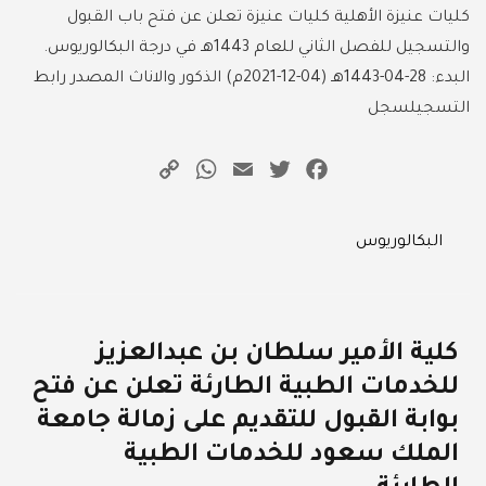
كليات عنيزة الأهلية كليات عنيزة تعلن عن فتح باب القبول
والتسجيل للفصل الثاني للعام 1443هـ في درجة البكالوريوس.
البدء: 28-04-1443هـ (04-12-2021م) الذكور والاناث المصدر رابط
التسجيلسجل
WhatsApp
Copy
Email
Twitter
Facebook
Link
Categories
البكالوريوس
كلية الأمير سلطان بن عبدالعزيز
للخدمات الطبية الطارئة تعلن عن فتح
بوابة القبول للتقديم على زمالة جامعة
الملك سعود للخدمات الطبية