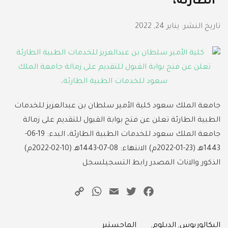
الطارئة،
تاريخ النشر:
يناير 24, 2022
جامعة الملك سعود كلية الأمير سلطان بن عبدالعزيز للخدمات
الطبية الطارئة تعلن عن فتح بوابة القبول للتقديم على زمالة
جامعة الملك سعود للخدمات الطبية الطارئة، البدء: 19-06-
1443هـ (23-01-2022م) الانتهاء: 08-07-1443هـ (10-02-2022م)
الذكور والاناث المصدر رابط التسجيلسجل
WhatsApp
Copy
Email
Twitter
Facebook
Link
Categories
البكالوريوس
,
الدبلوم
,
الماجستير