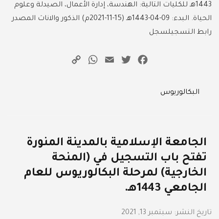
1443هـ للكليات التالية: الهندسة، إدارة الأعمال، الصيدلة وعلوم
الحياة. البدء: 09-04-1443هـ (15-11-2021م) الذكور والاناث المصدر
رابط التسجيلسجل
WhatsApp
Copy
Email
Twitter
Facebook
Link
Categories
البكالوريوس
الجامعة الإسلامية بالمدينة المنورة
تفتح باب التسجيل في (المنحة
الخارجية) لمرحلة البكالوريوس للعام
الجامعي 1443هـ.
تاريخ النشر:
سبتمبر 13, 2021