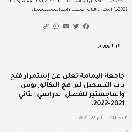
التخصصات للفصل الدراسي الثاني. البدء: 02-06-1443هـ (06-01-
2022م) الذكور والاناث المصدر رابط التسجيلسجل
WhatsApp
Copy
Email
Twitter
Facebook
Link
Categories
البكالوريوس
جامعة اليمامة تعلن عن إستمرار فتح
باب التسجيل لبرامج البكالوريوس
والماجستير للفصل الدراسي الثاني
2021-2022.
تاريخ النشر:
يناير 22, 2022